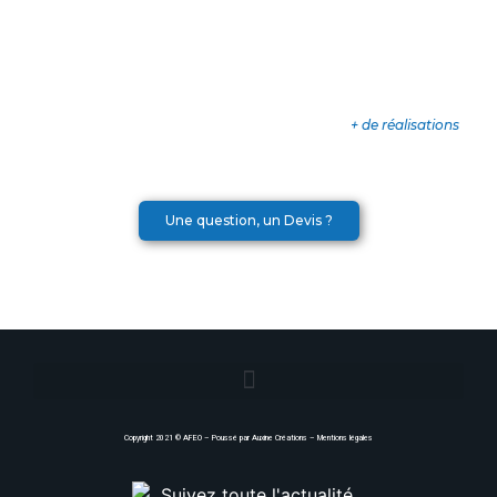
+ de réalisations
Une question, un Devis ?
Copyright 2021 ©
AFEO
– Poussé par
Auxine Créations
–
Mentions légales