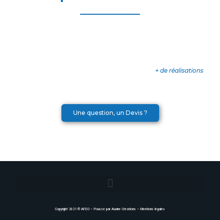
+ de réalisations
Une question, un Devis ?
Copyright 2021 ©
AFEO
– Poussé par
Auxine Créations
–
Mentions légales