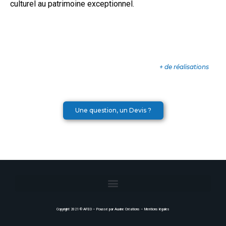
culturel au patrimoine exceptionnel.
+ de réalisations
Une question, un Devis ?
Copyright 2021 ©
AFEO
– Poussé par
Auxine Créations
–
Mentions légales