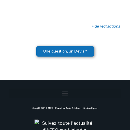
+ de réalisations
Une question, un Devis ?
Copyright 2021 ©
AFEO
– Poussé par
Auxine Créations
–
Mentions légales